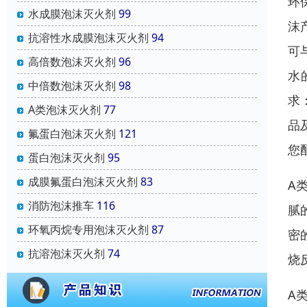
环
水成膜泡沫灭火剂
99
沫
抗溶性水成膜泡沫灭火剂
94
可
高倍数泡沫灭火剂
96
水
中倍数泡沫灭火剂
98
求：
A类泡沫灭火剂
77
品
氟蛋白泡沫灭火剂
121
您
蛋白泡沫灭火剂
95
成膜氟蛋白泡沫灭火剂
83
A
消防泡沫推车
116
腻
环氧丙烷专用泡沫灭火剂
87
密
抗溶泡沫灭火剂
74
烧
A