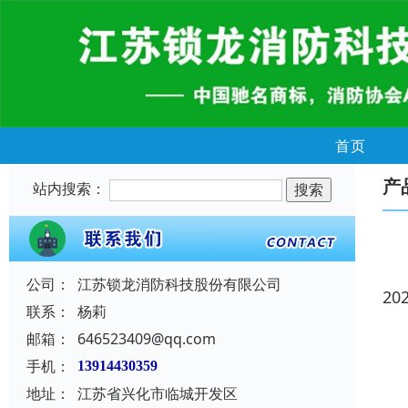
首页
产
站内搜索：
公司：
江苏锁龙消防科技股份有限公司
20
联系：
杨莉
邮箱：
646523409@qq.com
手机：
13914430359
地址：
江苏省兴化市临城开发区