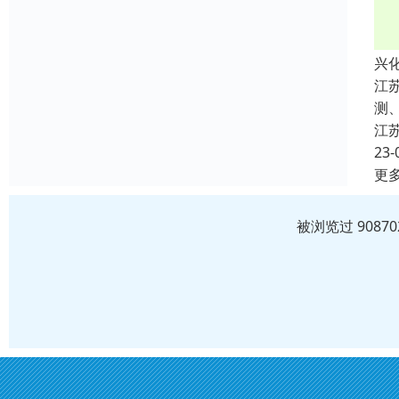
兴
江
测
江
23-
更
被浏览过 908