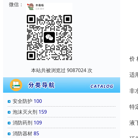
微信：
价
本站共被浏览过 9087024 次
适
非
安全防护
100
特
泡沫灭火剂
159
液
消防药剂
109
消防器材
85