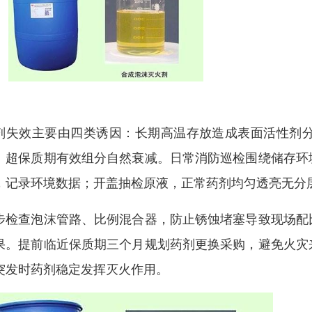
剂失效主要由四类诱因：长期高温存放造成表面活性剂
、超保质期有效组分自然衰减。日常消防巡检围绕储存环
，记录环境数据；开盖抽检原液，正常药剂均匀透亮无分
步检查泡沫管路、比例混合器，防止锈蚀堵塞导致现场配
果。提前临近保质期三个月规划药剂更换采购，避免火灾
突发时药剂稳定发挥灭火作用。