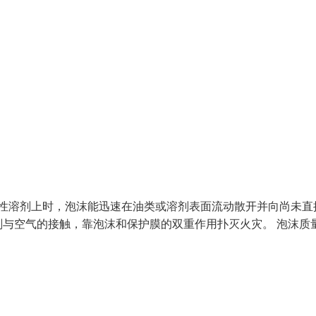
极性溶剂上时，泡沫能迅速在油类或溶剂表面流动散开并向尚未直
与空气的接触，靠泡沫和保护膜的双重作用扑灭火灾。 泡沫质