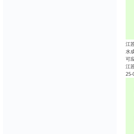
江
水
可
江
25-