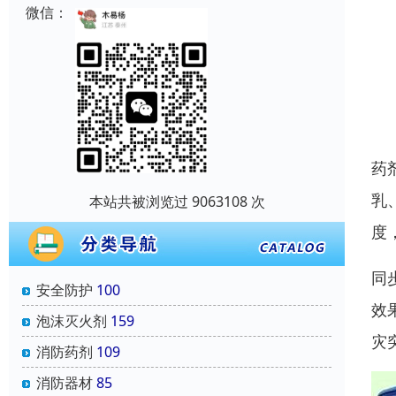
微信：
药
乳
本站共被浏览过 9063108 次
度
同
安全防护
100
效
泡沫灭火剂
159
灾
消防药剂
109
消防器材
85