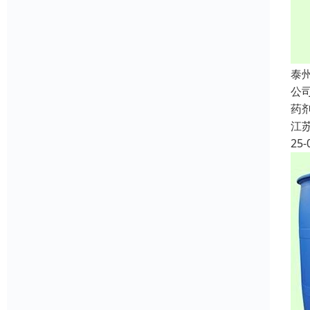
泰
公
药
江
25-