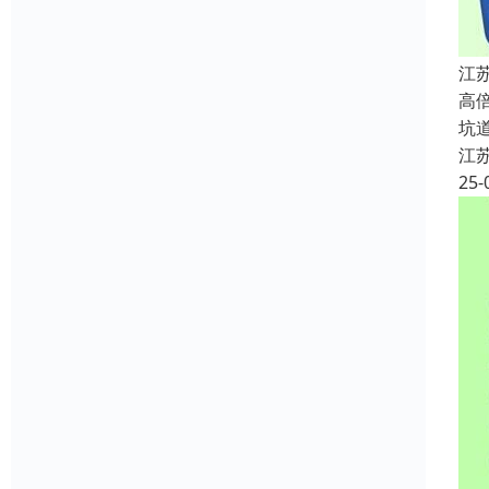
江
高
坑
江
25-