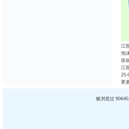
江
泡
添
江
25-
更
被浏览过 906