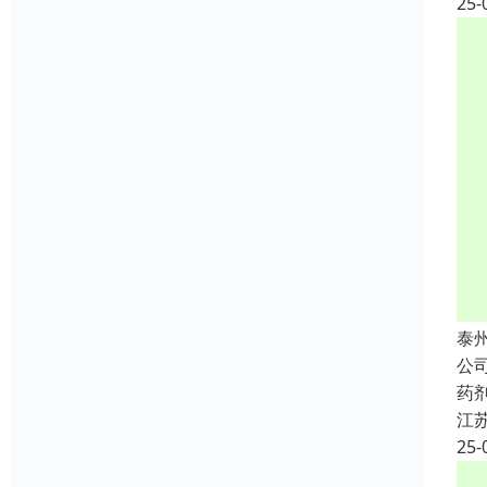
25-
泰
公
药
江
25-