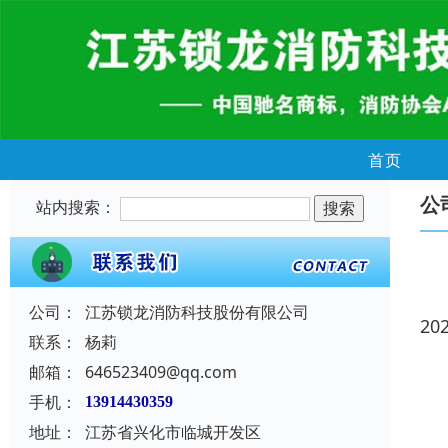
首页
公
站内搜索：
公司：
江苏锁龙消防科技股份有限公司
20
联系：
杨莉
邮箱：
646523409@qq.com
手机：
13914430359
地址：
江苏省兴化市临城开发区