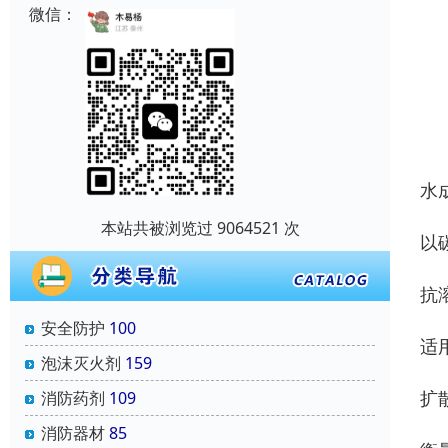
微信：
水成
本站共被浏览过 9064521 次
以
抗溶
安全防护
100
适
泡沫灭火剂
159
扩散
消防药剂
109
消防器材
85