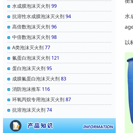
衡
水成膜泡沫灭火剂
99
水成
抗溶性水成膜泡沫灭火剂
94
ag
高倍数泡沫灭火剂
96
中倍数泡沫灭火剂
98
以
A类泡沫灭火剂
77
氟蛋白泡沫灭火剂
121
蛋白泡沫灭火剂
95
成膜氟蛋白泡沫灭火剂
83
消防泡沫推车
116
环氧丙烷专用泡沫灭火剂
87
抗溶泡沫灭火剂
74