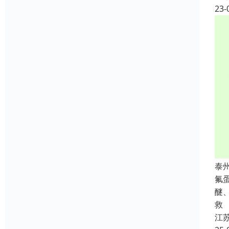
23-
泰
氟
醚
救
江