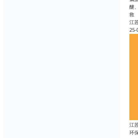
醚
救
江
25-
江苏
环