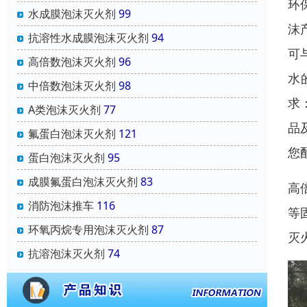
环
水成膜泡沫灭火剂
99
沫
抗溶性水成膜泡沫灭火剂
94
可
高倍数泡沫灭火剂
96
水
中倍数泡沫灭火剂
98
求：
A类泡沫灭火剂
77
品
氟蛋白泡沫灭火剂
121
您
蛋白泡沫灭火剂
95
成膜氟蛋白泡沫灭火剂
83
高
消防泡沫推车
116
等
环氧丙烷专用泡沫灭火剂
87
灭
抗溶泡沫灭火剂
74