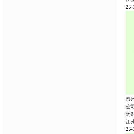
25-
泰
公
药
江
25-