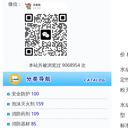
微信：
价
本站共被浏览过 9068954 次
水
定
粉
安全防护
100
泡沫灭火剂
159
水
消防药剂
109
型
消防器材
85
标