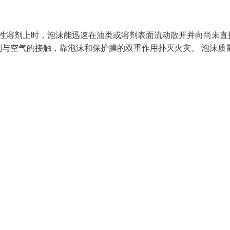
极性溶剂上时，泡沫能迅速在油类或溶剂表面流动散开并向尚未直
与空气的接触，靠泡沫和保护膜的双重作用扑灭火灾。 泡沫质