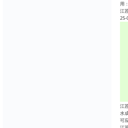
用
江
25-
江
水
可
江