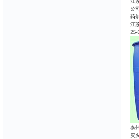
江
公
药
江
25-
泰
灭