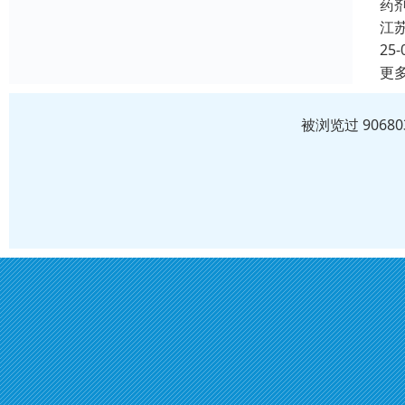
药
江
25-
更
被浏览过 906