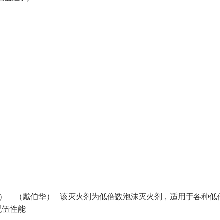
R6型） （戴伯华） 该灭火剂为低倍数泡沫灭火剂，适用于各种低
配伍性能