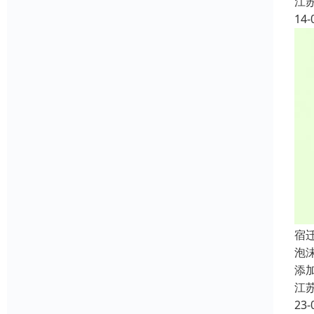
江
14-
宿
泡
添
江
23-