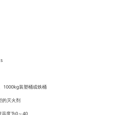
s
s
kg、1000kg装塑桶或铁桶
型的灭火剂
温度为0～40