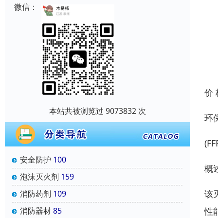
微信：
价
本站共被浏览过 9073832 次
环
(F
安全防护
100
概
泡沫灭火剂
159
该
消防药剂
109
性
消防器材
85